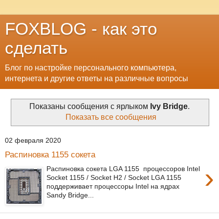
FOXBLOG - как это
сделать
Блог по настройке персонального компьютера,
интернета и другие ответы на различные вопросы
Показаны сообщения с ярлыком
Ivy Bridge
.
Показать все сообщения
02 февраля 2020
Распиновка 1155 сокета
›
Распиновка сокета LGA 1155 процессоров Intel
Socket 1155 / Socket H2 / Socket LGA 1155
поддерживает процессоры Intel на ядрах
Sandy Bridge...