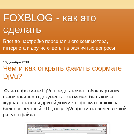
FOXBLOG - как это
сделать
Блог по настройке персонального компьютера,
интернета и другие ответы на различные вопросы
10 декабря 2018
Чем и как открыть файл в формате
DjVu?
Файл в формате DjVu представляет собой картинку
сканированного документа, это может быть книга,
журнал, статья и другой документ, формат похож на
более известный PDF, но у DjVu формата более легкий
размер файла.