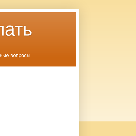
лать
чные вопросы