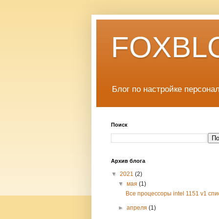
FOXBLOG
Блог по настройке персона
Поиск
Архив блога
▼
2021
(2)
▼
мая
(1)
Все процессоры intel 1151 v1 спи
►
апреля
(1)