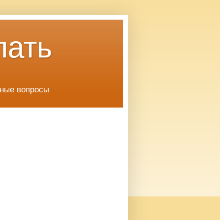
лать
чные вопросы