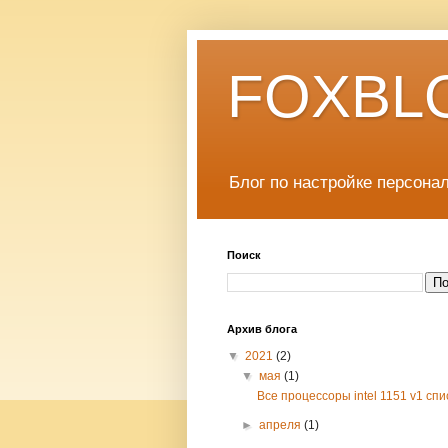
FOXBLOG
Блог по настройке персона
Поиск
Архив блога
▼
2021
(2)
▼
мая
(1)
Все процессоры intel 1151 v1 спи
►
апреля
(1)